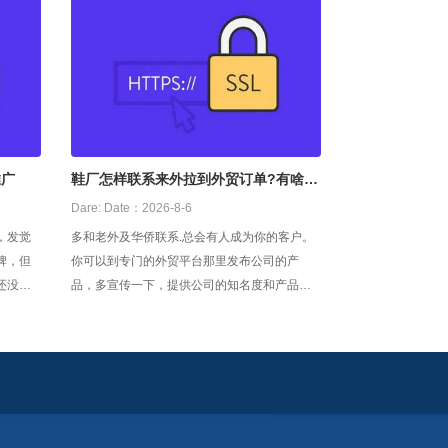
推广
鞋厂怎样联系来外拉到外贸订单?有啥给
力点的捷
Dare:
Date：2026-8-6
，发觉
多和老外及华侨联系.总会有人成为你的客户。
牌，但
你可以到专门的外贸平台那里发布公司的产
还没有
品，多宣传一下，提供公司的知名度和产品的
炭企业
曝光率。 可以利用一些专业的对外贸易平台发
产为主
布产品信息，比如阿里巴巴国际站，速卖通等
推广。
等，做好操作，接单不难啊。 其次可以去阿里
炭企业
巴巴上注册国际站会员，慢慢找，相信