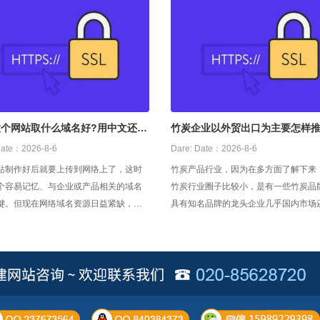
做个网站取什么域名好?用中文还是
竹炭企业以外贸出口为主要怎样
好
ate：2026-8-6
Dare:
Date：2026-8-6
站制作好后就要上传到网络上了，这时
竹炭产品行业，因为在多方面了解下来
个容易记忆、与企业或产品相关的域名
竹炭行业圈子比较小，是有一些竹炭品
键。但现在网络域名资源日益紧缺，不
具有知名品牌的龙头企业几乎国内市场
选到既容易记忆又符合自身特点的域
几家像样的。主要原因可能是之前的竹
时就要有一个侧重点，首先网站的域名
以外贸出口为主，以国外品牌代加工生
记忆，但不要陷入容易记忆的域名必须
要收入来源，不注重自营品牌的建立的
要由尽可能少的字符组成或使用容易记
后来，国家取消的出口退税的政策，竹
复符号
基本上全面