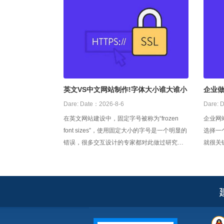
英文VS中文网站制作!字体大小谁大谁小
企业
英文
Dare:
Date：2026-8-6
Dare:
D
在英文网站建设中，固定字号被称为“frozen
企业网
font sizes”，使用固定大小的字号是一个明显的
选择一
错误，很多交互设计的专家都对此做过研究。
就很关
使用相对字号是比较正确，于是，中文网站的
一定能
文字也被设计成了相对字号。这种做法主要集
名，这
中在英文网站的中文版的设计中。然而对于中
要容易
文，相对字号却不如预想的那么好。
简单，
忆的重