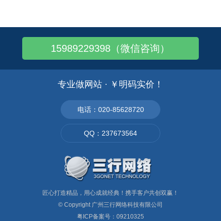
标题设计一定要接近全力想到关键
率，从而为进一步拓展业务和发展企
词，最好把最重要的关键词融入到标
业奠定良好的基础。 企业展示型网
题中。且标题设计最好不好超过40个
站的首页长度一般不会超过两个屏幕
字符，也就是20个汉字。 提高谷歌
（以19寸屏幕为标准），这与新浪式
15989229398（微信咨询）
排名方法 2、 内容标签：
的门户网站及淘宝式的商城网站是截
然不同的。企业展示网站追求简洁
专业做网站 · ￥明码实价！
电话：020-85628720
QQ：237673564
匠心打造精品，用心成就经典！携手客户共创双赢！
© Copyright
广州三行网络科技有限公司
粤ICP备案号：09210325