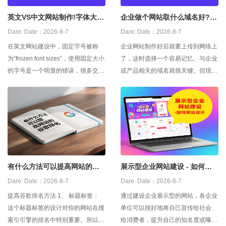
英文VS中文网站制作!字体大小
企业做个网站取什么域名好?用
谁大谁小
中文还是英文好
Dare:
Date：2026-8-7
Dare:
Date：2026-8-7
在英文网站建设中，固定字号被称
企业网站制作好后就要上传到网络上
为“frozen font sizes”，使用固定大小
了，这时选择一个容易记忆、与企业
的字号是一个明显的错误，很多交互
或产品相关的域名就很关键。但现在
设计的专家都对此做过研究。使用相
网络域名资源日益紧缺，不一定能选
对字号是比较正确，于是，中文网站
到既容易记忆又符合自身特点的域
的文字也被设计成了相对字号。这种
名，这时就要有一个侧重点，首先网
做法主要集中在英文网站的中文版的
站的域名要容易记忆，但不要陷入容
设计中。然而对于中文，相对字号却
易记忆的域名必须简单，要由尽可能
不如预想的那么好。
少的字符组成或使用容易记忆的重复
符号
有什么方法可以提高网站的谷
展示型企业网站建设 - 如何突
歌排名
出设计
Dare:
Date：2026-8-7
Dare:
Date：2026-8-7
提高谷歌排名方法 1、 标题标签：
通过建设企业展示型的网站，各企业
这个标题标签的设计对你的网站在搜
单位可以很好地将自己宣传给社会、
索引引擎的排名中特别重要。所以，
给消费者，提升自己的知名度或曝光