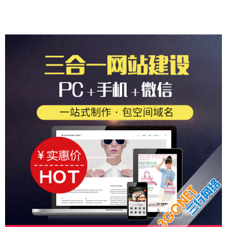
竹炭企业以外贸出口为主要怎样推广
外贸企业网站建设要做几个语言版本
做个阿里巴巴的国际外贸版一年要多少钱
鞋厂怎样联系来外拉到外贸订单?有啥给力点..
想设计个有特色的网站,令人其垂涎三尺!您..
接老外单?外贸报价里面要包含哪些内容
做外贸生意要怎样搞?找到更多的外贸业务
如何判别广交会网站的可信度
做百度竞价推广是怎样收费的?点击一次收几..
做百度推广一个月要花多少钱