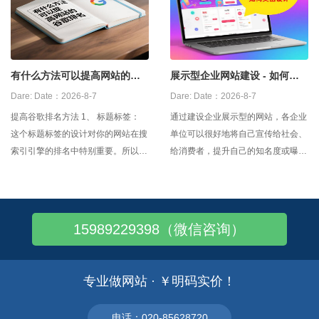
做法主要集中在英文网站的中文版的
站的域名要容易记忆，但不要陷入容
设计中。然而对于中文，相对字号却
易记忆的域名必须简单，要由尽可能
不如预想的那么好。
少的字符组成或使用容易记忆的重复
符号
有什么方法可以提高网站的谷
展示型企业网站建设 - 如何突
歌排名
出设计
Dare:
Date：2026-8-7
Dare:
Date：2026-8-7
提高谷歌排名方法 1、 标题标签：
通过建设企业展示型的网站，各企业
这个标题标签的设计对你的网站在搜
单位可以很好地将自己宣传给社会、
索引引擎的排名中特别重要。所以，
给消费者，提升自己的知名度或曝光
标题设计一定要接近全力想到关键
率，从而为进一步拓展业务和发展企
词，最好把最重要的关键词融入到标
业奠定良好的基础。 企业展示型网
题中。且标题设计最好不好超过40个
站的首页长度一般不会超过两个屏幕
字符，也就是20个汉字。 提高谷歌
（以19寸屏幕为标准），这与新浪式
15989229398（微信咨询）
排名方法 2、 内容标签：
的门户网站及淘宝式的商城网站是截
然不同的。企业展示网站追求简洁
专业做网站 · ￥明码实价！
电话：020-85628720