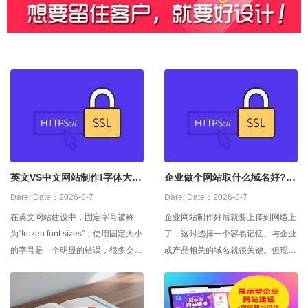
英文VS中文网站制作!字体大小
企业做个网站取什么域名好?用
谁大谁小
中文还是英文好
Dare:
Date：2026-8-7
Dare:
Date：2026-8-7
在英文网站建设中，固定字号被称
企业网站制作好后就要上传到网络上
为“frozen font sizes”，使用固定大小
了，这时选择一个容易记忆、与企业
的字号是一个明显的错误，很多交互
或产品相关的域名就很关键。但现在
设计的专家都对此做过研究。使用相
网络域名资源日益紧缺，不一定能选
对字号是比较正确，于是，中文网站
到既容易记忆又符合自身特点的域
的文字也被设计成了相对字号。这种
名，这时就要有一个侧重点，首先网