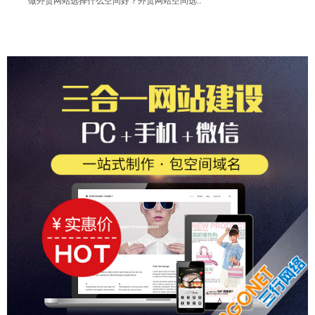
做外贸网站选择什么空间好？外贸网站空间选..
专业做外贸网站：为什么外贸网站要做SEO..
做外贸网站——如何做一个有询盘的外贸网站..
想做外贸网站——需要注意什么
外贸英文网站可以做哪些推广,比较有效的?
英文VS中文网站制作!字体大小谁大谁小
企业做个网站取什么域名好?用中文还是英文..
有什么方法可以提高网站的谷歌排名
英文建站——不可忽略的四个问题
产品展示型网站建设：用户体验很重要！！
创业公司做网站，哪类网站适合？展示型or..