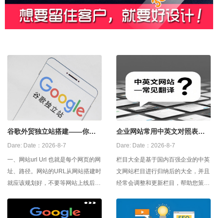
谷歌外贸独立站搭建——你建
企业网站常用中英文对照表，
对了吗？？
中英文网站建设翻译
Dare:
Date：2026-8-7
Dare:
Date：2026-8-7
一、网站url Url 也就是每个网页的网
栏目大全是基于国内百强企业的中英
址、路径。网站的URL从网站搭建时
文网站栏目进行归纳后的大全，并且
就应该规划好，不要等网站上线后再
经常会调整和更新栏目，帮助您策划
频繁修改，否则就会影响网站的排
自己企业的网站栏目。 宣传栏目1－
名。Url设置时有几个注意事项，url
－宣传栏目1 公司介绍－－