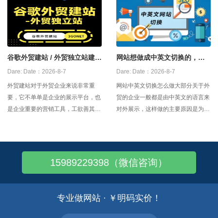
要尽量静态化，或者伪静态，尽量简
Company Presentation 企业介绍－
短好记，有明确意义，并加入该页面
－Company Presentation 关于我们
相关的英文关键词，不要有特殊符
－－Ab
号。如
谷歌外贸建站 / 外贸独立站建站
网站想做成中英文切换的，怎
怎么做？
么做？
Dare:
Date：2026-8-7
Dare:
Date：2026-8-7
外贸建站对于外贸企业来说非常重
网站中英文切换怎么做大部分关于外
要，它不单单是企业的展示平台，也
贸的企业一般都是由中英文的语言来
是企业重要的营销工具，工欲善其事
对外展示，这样做的主要原因是为了
必先利其器，外贸网站做不好，后续
突出公司的品牌宣传和客户更多的了
的推广工作就会受到直接影响。那么
解业务。 然而，在中英文企业网站
企业在做外贸网站前需要提前做哪些
制作的过程中，因为不了解访客的语
功课呢? 一、外贸网站是否小语种越
言和地区，无法进行自动进行多语种
15989229398（微信咨询）
多越好 现在基本上的外贸建站
的切换，这就造成了很多国外朋友打
开网站显示是中
专业做网站 · ￥明码实价！