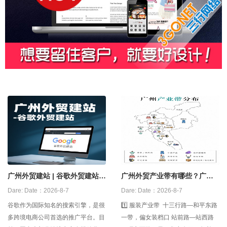
广州外贸建站 | 谷歌外贸建站怎
广州外贸产业带有哪些？广州
么做？
外贸源头工厂
Dare:
Date：2026-8-7
Dare:
Date：2026-8-7
谷歌作为国际知名的搜索引擎，是很
1️⃣ 服装产业带 十三行路—和平东路
多跨境电商公司首选的推广平台。目
一带，偏女装档口 站前路—站西路