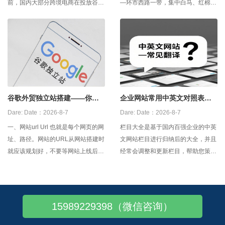
前，国内大部分跨境电商在投放谷歌
—环市西路一带，集中白马、红棉、
广告之前，都会建立一个外贸网站，
壹马、站西等市场 沙河大街—濂泉
用以日后的产品推广和品牌宣传。那
路—先烈东路一带，偏低价跑量和直
么，谷歌外贸建站怎么做？ 1，自建
播货盘 2️⃣ 牛仔
外贸网站 企业可以搭建开发团队去
自建网站，但是缺点是开发周期比较
长，
谷歌外贸独立站搭建——你建
企业网站常用中英文对照表，
对了吗？？
中英文网站建设翻译
Dare:
Date：2026-8-7
Dare:
Date：2026-8-7
一、网站url Url 也就是每个网页的网
栏目大全是基于国内百强企业的中英
址、路径。网站的URL从网站搭建时
文网站栏目进行归纳后的大全，并且
就应该规划好，不要等网站上线后再
经常会调整和更新栏目，帮助您策划
频繁修改，否则就会影响网站的排
自己企业的网站栏目。 宣传栏目1－
名。Url设置时有几个注意事项，url
－宣传栏目1 公司介绍－－
要尽量静态化，或者伪静态，尽量简
Company Presentation 企业介绍－
短好记，有明确意义，并加入该页面
－Company Presentation 关于我们
15989229398（微信咨询）
相关的英文关键词，不要有特殊符
－－Ab
号。如