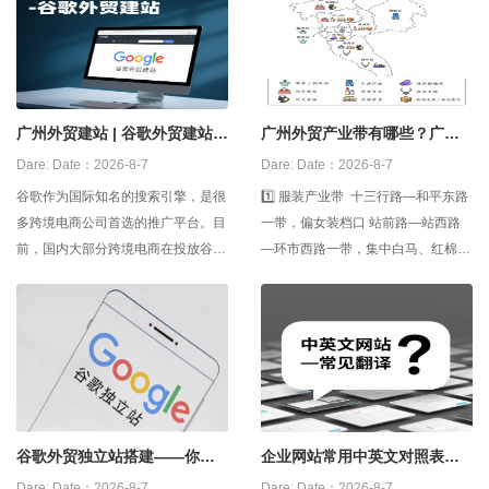
广州外贸建站 | 谷歌外贸建站怎
广州外贸产业带有哪些？广州
么做？
外贸源头工厂
Dare:
Date：2026-8-7
Dare:
Date：2026-8-7
谷歌作为国际知名的搜索引擎，是很
1️⃣ 服装产业带 十三行路—和平东路
多跨境电商公司首选的推广平台。目
一带，偏女装档口 站前路—站西路
前，国内大部分跨境电商在投放谷歌
—环市西路一带，集中白马、红棉、
广告之前，都会建立一个外贸网站，
壹马、站西等市场 沙河大街—濂泉
用以日后的产品推广和品牌宣传。那
路—先烈东路一带，偏低价跑量和直
么，谷歌外贸建站怎么做？ 1，自建
播货盘 2️⃣ 牛仔
外贸网站 企业可以搭建开发团队去
自建网站，但是缺点是开发周期比较
长，
谷歌外贸独立站搭建——你建
企业网站常用中英文对照表，
对了吗？？
中英文网站建设翻译
Dare:
Date：2026-8-7
Dare:
Date：2026-8-7