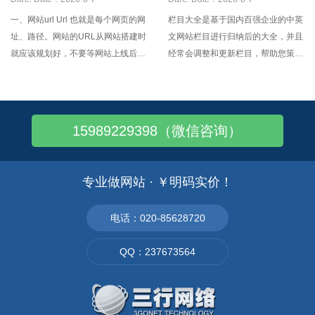
一、网站url Url 也就是每个网页的网
栏目大全是基于国内百强企业的中英
址、路径。网站的URL从网站搭建时
文网站栏目进行归纳后的大全，并且
就应该规划好，不要等网站上线后再
经常会调整和更新栏目，帮助您策划
频繁修改，否则就会影响网站的排
自己企业的网站栏目。 宣传栏目1－
名。Url设置时有几个注意事项，url
－宣传栏目1 公司介绍－－
要尽量静态化，或者伪静态，尽量简
Company Presentation 企业介绍－
短好记，有明确意义，并加入该页面
－Company Presentation 关于我们
15989229398（微信咨询）
相关的英文关键词，不要有特殊符
－－Ab
号。如
专业做网站 · ￥明码实价！
电话：020-85628720
QQ：237673564