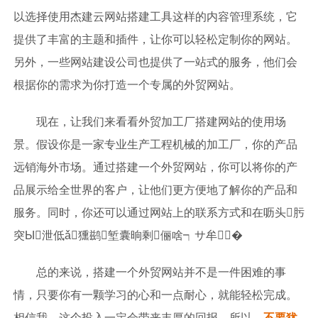
以选择使用杰建云网站搭建工具这样的内容管理系统，它
提供了丰富的主题和插件，让你可以轻松定制你的网站。
另外，一些网站建设公司也提供了一站式的服务，他们会
根据你的需求为你打造一个专属的外贸网站。
现在，让我们来看看外贸加工厂搭建网站的使用场
景。假设你是一家专业生产工程机械的加工厂，你的产品
远销海外市场。通过搭建一个外贸网站，你可以将你的产
品展示给全世界的客户，让他们更方便地了解你的产品和
服务。同时，你还可以通过网站上的联系方式和在呖头肟
突Ы泄低ǎ獯鹚堑囊晌剩俪啥┑サ牟�
总的来说，搭建一个外贸网站并不是一件困难的事
情，只要你有一颗学习的心和一点耐心，就能轻松完成。
相信我，这个投入一定会带来丰厚的回报。所以，
不要犹