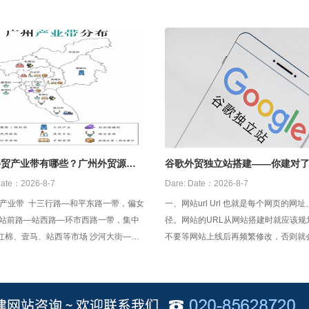
外贸产业带有哪些？广州外贸源头
谷歌外贸独立站搭建——你建对
吗？？
ate：2026-8-7
Dare:
Date：2026-8-7
行路—和平东路一带，偏女
一、网站url Url 也就是每个网页的网址、路
 站前路—站西路—环市西路一带，集中
径。网站的URL从网站搭建时就应该规
红棉、壹马、站西等市场 沙河大街—濂
不要等网站上线后再频繁修改，否则就
先烈东路一带，偏低价跑量和直播货盘
网站的排名。Url设置时有几个注意事项，
尽量静态化，或者伪静态，尽量简短好
明确意义，并加入该页面相关的英文关
不要有特殊符号。如