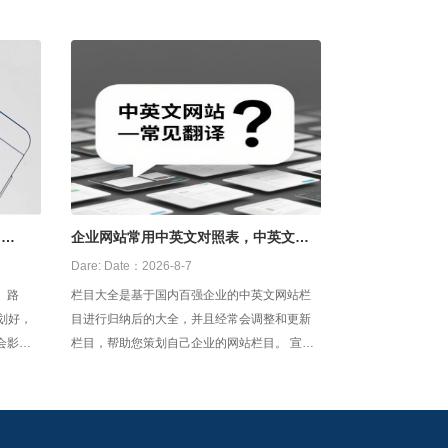
了
企业网站常用中英文对照表，中英文网
站建设翻译
Dare:
Date：2026-8-7
栏目大全是基于国内百强企业的中英文网站栏
划好，
目进行归纳后的大全，并且经常会调整和更新
会影响
栏目，帮助您策划自己企业的网站栏目。 宣传
url要
栏目1－－宣传栏目1 公司介绍－－Company
记，有
Presentation 企业介绍－－Company
键词，
Presentation 关于我们－－Ab