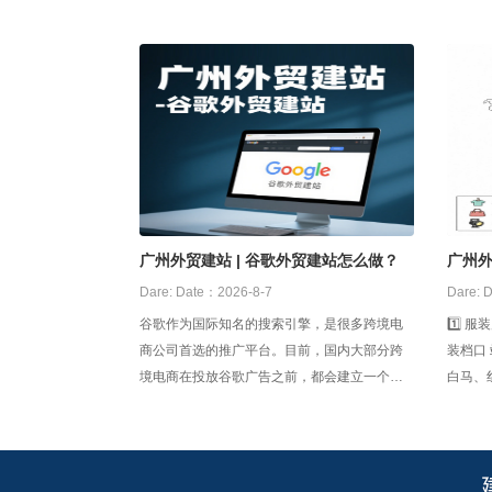
广州外贸建站 | 谷歌外贸建站怎么做？
广州
工厂
Dare:
Date：2026-8-7
Dare:
D
谷歌作为国际知名的搜索引擎，是很多跨境电
1️⃣ 服装产业带 十三
商公司首选的推广平台。目前，国内大部分跨
装档口
境电商在投放谷歌广告之前，都会建立一个外
白马、
贸网站，用以日后的产品推广和品牌宣传。那
泉路—
么，谷歌外贸建站怎么做？ 1，自建外贸网站
2️⃣ 牛仔
企业可以搭建开发团队去自建网站，但是缺点
是开发周期比较长，