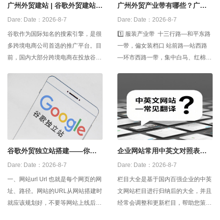
广州外贸建站 | 谷歌外贸建站怎
广州外贸产业带有哪些？广州
么做？
外贸源头工厂
Dare:
Date：2026-8-7
Dare:
Date：2026-8-7
谷歌作为国际知名的搜索引擎，是很
1️⃣ 服装产业带 十三行路—和平东路
多跨境电商公司首选的推广平台。目
一带，偏女装档口 站前路—站西路
前，国内大部分跨境电商在投放谷歌
—环市西路一带，集中白马、红棉、
广告之前，都会建立一个外贸网站，
壹马、站西等市场 沙河大街—濂泉
用以日后的产品推广和品牌宣传。那
路—先烈东路一带，偏低价跑量和直
么，谷歌外贸建站怎么做？ 1，自建
播货盘 2️⃣ 牛仔
外贸网站 企业可以搭建开发团队去
自建网站，但是缺点是开发周期比较
长，
谷歌外贸独立站搭建——你建
企业网站常用中英文对照表，
对了吗？？
中英文网站建设翻译
Dare:
Date：2026-8-7
Dare:
Date：2026-8-7
一、网站url Url 也就是每个网页的网
栏目大全是基于国内百强企业的中英
址、路径。网站的URL从网站搭建时
文网站栏目进行归纳后的大全，并且
就应该规划好，不要等网站上线后再
经常会调整和更新栏目，帮助您策划
频繁修改，否则就会影响网站的排
自己企业的网站栏目。 宣传栏目1－