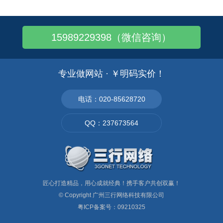
名。Url设置时有几个注意事项，url
－宣传栏目1 公司介绍－－
要尽量静态化，或者伪静态，尽量简
Company Presentation 企业介绍－
短好记，有明确意义，并加入该页面
－Company Presentation 关于我们
15989229398（微信咨询）
相关的英文关键词，不要有特殊符
－－Ab
号。如
专业做网站 · ￥明码实价！
电话：020-85628720
QQ：237673564
匠心打造精品，用心成就经典！携手客户共创双赢！
© Copyright
广州三行网络科技有限公司
粤ICP备案号：09210325