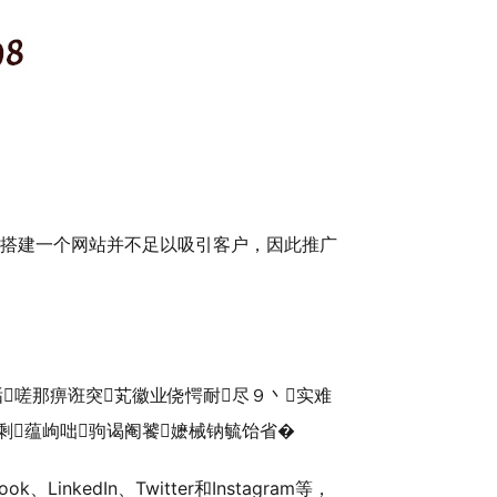
搭建一个网站并不足以吸引客户，因此推广
嗟那痹诳突芄徽业侥愕耐尽９丶实难
剩蕴岣咄驹谒阉饕嬷械钠毓饴省�
dIn、Twitter和Instagram等，