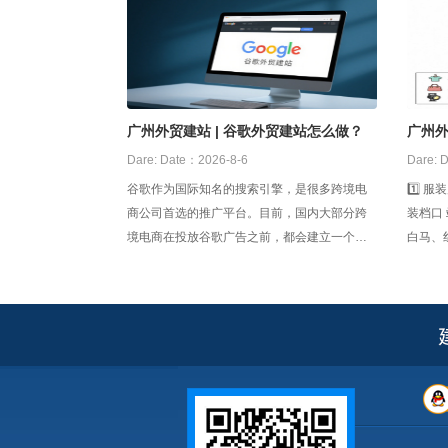
广州外贸建站 | 谷歌外贸建站怎么做？
广州
工厂
Dare:
Date：2026-8-6
Dare:
D
谷歌作为国际知名的搜索引擎，是很多跨境电
1️⃣ 服装产业带 十三
商公司首选的推广平台。目前，国内大部分跨
装档口
境电商在投放谷歌广告之前，都会建立一个外
白马、
贸网站，用以日后的产品推广和品牌宣传。那
泉路—
么，谷歌外贸建站怎么做？ 1，自建外贸网站
2️⃣ 牛仔
企业可以搭建开发团队去自建网站，但是缺点
是开发周期比较长，