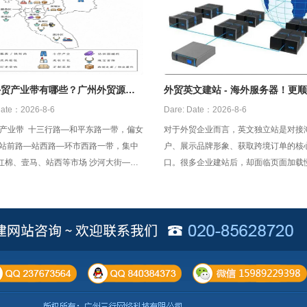
外贸产业带有哪些？广州外贸源头
外贸英文建站 - 海外服务器！更
ate：2026-8-6
Dare:
Date：2026-8-6
行路—和平东路一带，偏女
对于外贸企业而言，英文独立站是对接
 站前路—站西路—环市西路一带，集中
户、展示品牌形象、获取跨境订单的核
红棉、壹马、站西等市场 沙河大街—濂
口。很多企业建站后，却面临页面加载
先烈东路一带，偏低价跑量和直播货盘
客打不开、跳出率居高不下等问题，核
大多是选用了国内服务器。想要让外贸
定高效运营，适配海外市场、保障访问
海外服务器是外贸英文建站的最优选择