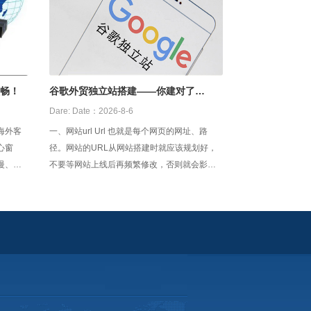
顺畅！
谷歌外贸独立站搭建——你建对了
吗？？
Dare:
Date：2026-8-6
海外客
一、网站url Url 也就是每个网页的网址、路
心窗
径。网站的URL从网站搭建时就应该规划好，
慢、访
不要等网站上线后再频繁修改，否则就会影响
心原因
网站的排名。Url设置时有几个注意事项，url要
网站稳
尽量静态化，或者伪静态，尽量简短好记，有
顺畅，
明确意义，并加入该页面相关的英文关键词，
。
不要有特殊符号。如