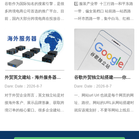
谷歌作为国际知名的搜索引擎，是很
1️⃣ 服装产业带 十三行路—和平东路
多跨境电商公司首选的推广平台。目
一带，偏女装档口 站前路—站西路
前，国内大部分跨境电商在投放谷歌
—环市西路一带，集中白马、红棉、
广告之前，都会建立一个外贸网站，
壹马、站西等市场 沙河大街—濂泉
用以日后的产品推广和品牌宣传。那
路—先烈东路一带，偏低价跑量和直
么，谷歌外贸建站怎么做？ 1，自建
播货盘 2️⃣ 牛仔
外贸网站 企业可以搭建开发团队去
自建网站，但是缺点是开发周期比较
长，
外贸英文建站 - 海外服务器！
谷歌外贸独立站搭建——你建
更顺畅！
对了吗？？
Dare:
Date：2026-8-7
Dare:
Date：2026-8-7
对于外贸企业而言，英文独立站是对
一、网站url Url 也就是每个网页的网
接海外客户、展示品牌形象、获取跨
址、路径。网站的URL从网站搭建时
境订单的核心窗口。很多企业建站
就应该规划好，不要等网站上线后再
后，却面临页面加载慢、访客打不
频繁修改，否则就会影响网站的排
开、跳出率居高不下等问题，核心原
名。Url设置时有几个注意事项，url
因大多是选用了国内服务器。想要让
要尽量静态化，或者伪静态，尽量简