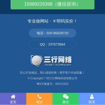
外贸网站稳定高效运营，适配海外市
短好记，有明确意义，并加入该页面
15989229398（微信咨询）
场、保障访问顺畅，海外服务器是外
相关的英文关键词，不要有特殊符
贸英文建站的最优选择。
号。如
专业做网站 · ￥明码实价！
电话：020-85628720
QQ：237673564
匠心打造精品，用心成就经典！携手客户共创双赢！
© Copyright
广州三行网络科技有限公司
粤ICP备案号：09210325
首页
电话
微信
联系