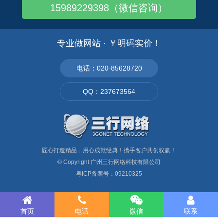
外贸网站稳定高效运营，适配海外市
外贸行业的发展，越来越多的广州企
15989229398（微信咨询）
场、保障访问顺畅，海外服务器是外
业开始意识到外贸建站的重要性，并
贸英文建站的最优选择。
着手打造自己的
专业做网站 · ￥明码实价！
电话：020-85628720
QQ：237673564
匠心打造精品，用心成就经典！携手客户共创双赢！
© Copyright
广州三行网络科技有限公司
粤ICP备案号：09210325
首页
电话
微信
联系