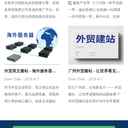
谷歌作为国际知名的搜索引擎，是很
1️⃣ 服装产业带 十三行路—和平东路
多跨境电商公司首选的推广平台。目
一带，偏女装档口 站前路—站西路
前，国内大部分跨境电商在投放谷歌
—环市西路一带，集中白马、红棉、
广告之前，都会建立一个外贸网站，
壹马、站西等市场 沙河大街—濂泉
用以日后的产品推广和品牌宣传。那
路—先烈东路一带，偏低价跑量和直
么，谷歌外贸建站怎么做？ 1，自建
播货盘 2️⃣ 牛仔
外贸网站 企业可以搭建开发团队去
自建网站，但是缺点是开发周期比较
长，
外贸英文建站 - 海外服务器！
广州外贸建站 - 让世界看见你
更顺畅！
的‘广式’实力
Dare:
Date：2026-8-7
Dare:
Date：2026-8-7
对于外贸企业而言，英文独立站是对
匠心广州造，出海新名片 —— 外贸
接海外客户、展示品牌形象、获取跨
建站，让世界读懂你的品牌故事 广
境订单的核心窗口。很多企业建站
州外贸建站是外贸行业中非常重要的
后，却面临页面加载慢、访客打不
一环，它可以帮助广州企业拓展海外
开、跳出率居高不下等问题，核心原
市场，提升品牌形象，吸引更多潜在
因大多是选用了国内服务器。想要让
客户。近年来，随着互联网的普及和